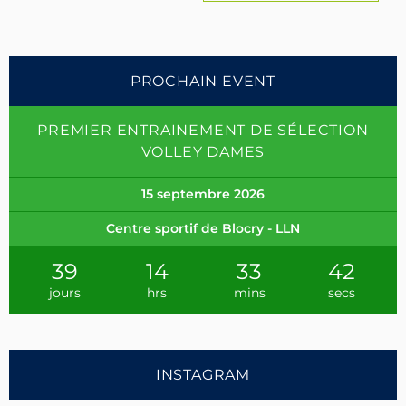
navigation
PROCHAIN EVENT
PREMIER ENTRAINEMENT DE SÉLECTION
VOLLEY DAMES
15 septembre 2026
Centre sportif de Blocry - LLN
39
14
33
41
jours
hrs
mins
secs
INSTAGRAM