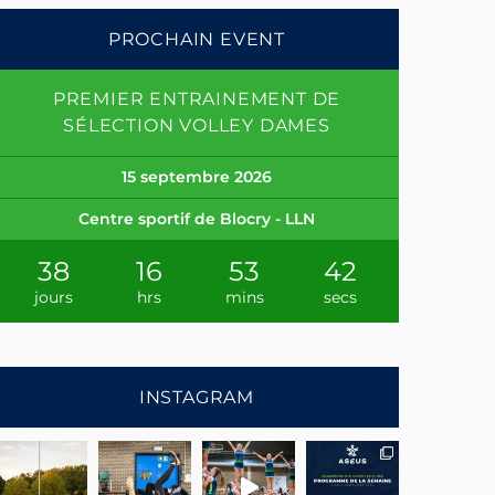
PROCHAIN EVENT
PREMIER ENTRAINEMENT DE
SÉLECTION VOLLEY DAMES
15 septembre 2026
Centre sportif de Blocry - LLN
38
16
53
41
jours
hrs
mins
secs
INSTAGRAM