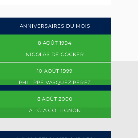
ANNIVERSAIRES DU MOIS
8 AOÛT 1994
NICOLAS DE COCKER
10 AOÛT 1999
PHILIPPE VASQUEZ PEREZ
FACEBOOK
8 AOÛT 2000
ALICIA COLLIGNON