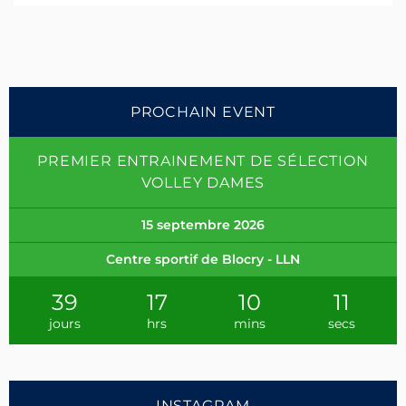
PROCHAIN EVENT
PREMIER ENTRAINEMENT DE SÉLECTION
VOLLEY DAMES
15 septembre 2026
Centre sportif de Blocry - LLN
39
17
10
10
jours
hrs
mins
secs
INSTAGRAM