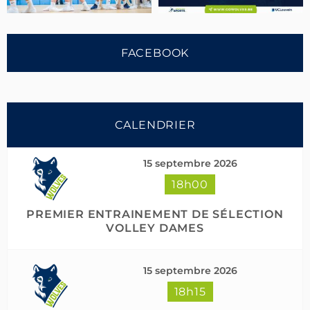
FACEBOOK
CALENDRIER
15 septembre 2026
18h00
Suivre sur Instagram
Charger plus
PREMIER ENTRAINEMENT DE SÉLECTION
VOLLEY DAMES
15 septembre 2026
18h15