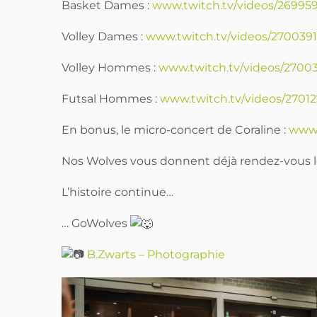
Basket Dames :
www.twitch.tv/videos/2699
Volley Dames :
www.twitch.tv/videos/27003
Volley Hommes :
www.twitch.tv/videos/270
Futsal Hommes :
www.twitch.tv/videos/270
En bonus, le micro-concert de Coraline :
www.
Nos Wolves vous donnent déjà rendez-vous le
L’histoire continue…
… GoWolves
B.Zwarts – Photographie