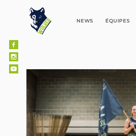
Skip
to
content
NEWS
ÉQUIPES