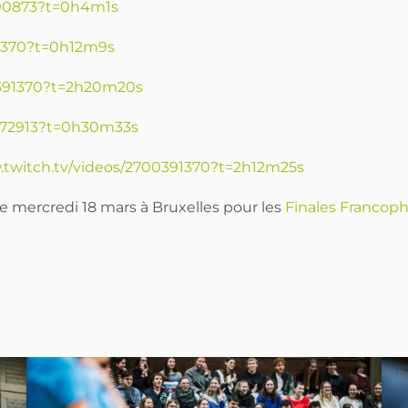
590873?t=0h4m1s
91370?t=0h12m9s
0391370?t=2h20m20s
1272913?t=0h30m33s
twitch.tv/videos/2700391370?t=2h12m25s
 mercredi 18 mars à Bruxelles pour les
Finales Francop