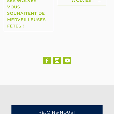
navigation
WOLVES !
→
SES WOLVES
VOUS
SOUHAITENT DE
MERVEILLEUSES
FÊTES !
REJOINS-NOUS !