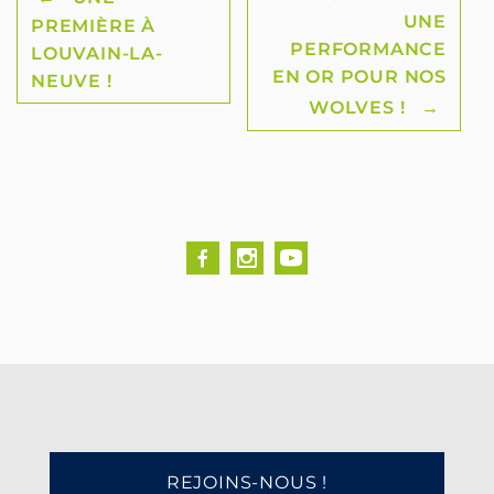
Post
UNE
PREMIÈRE À
navigation
PERFORMANCE
LOUVAIN-LA-
EN OR POUR NOS
NEUVE !
WOLVES !
→
REJOINS-NOUS !