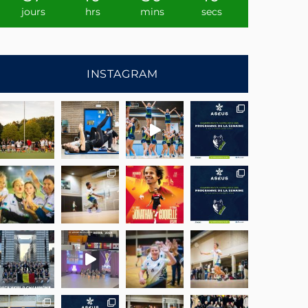
jours
hrs
mins
secs
INSTAGRAM