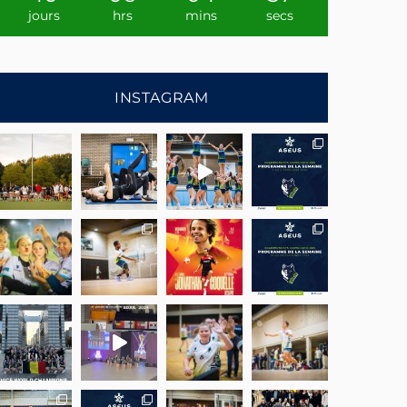
jours
hrs
mins
secs
INSTAGRAM