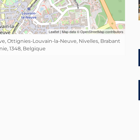
Leaflet
| Map data ©
OpenStreetMap
contributors
uve, Ottignies-Louvain-la-Neuve, Nivelles, Brabant
nie, 1348, Belgique