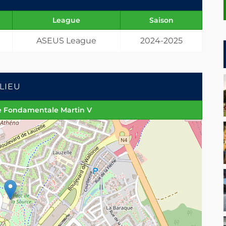
League
Saison
ASEUS League
2024-2025
LIEU
le Fondamentale Martin V