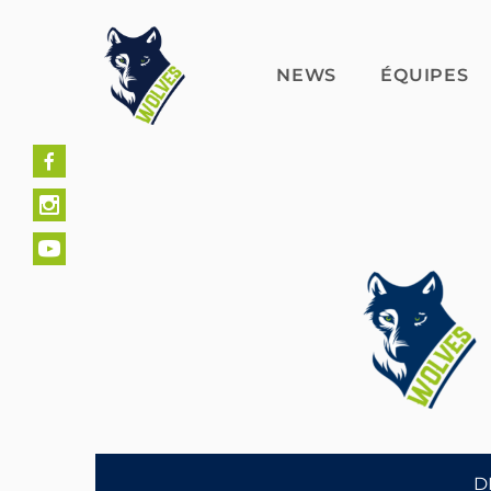
Skip
to
content
NEWS
ÉQUIPES
D