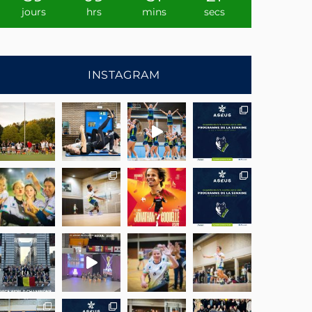
jours
hrs
mins
secs
INSTAGRAM