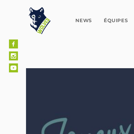
Skip
to
content
NEWS
ÉQUIPES