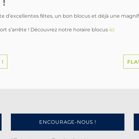
!
te d’excellentes fêtes, un bon blocus et déjà une magn
port s’arrête ! Découvrez notre horaire blocus
ici
!
FLA
ENCOURAGE-NOUS !