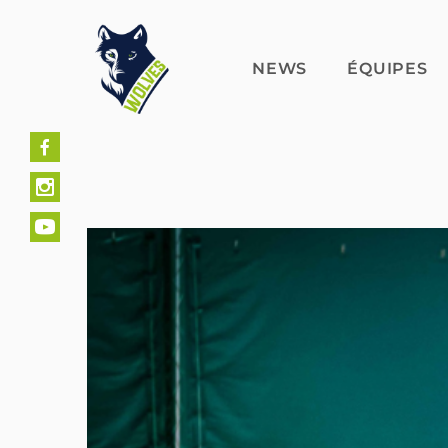
Skip
to
content
NEWS
ÉQUIPES