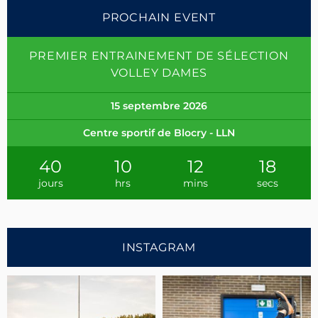
PROCHAIN EVENT
PREMIER ENTRAINEMENT DE SÉLECTION
VOLLEY DAMES
15 septembre 2026
Centre sportif de Blocry - LLN
40
10
12
17
jours
hrs
mins
secs
INSTAGRAM