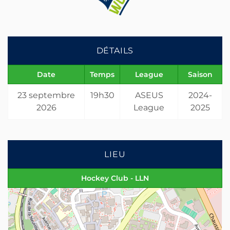
DÉTAILS
Date
Temps
League
Saison
23 septembre
19h30
ASEUS
2024-
2026
League
2025
LIEU
Hockey Club - LLN