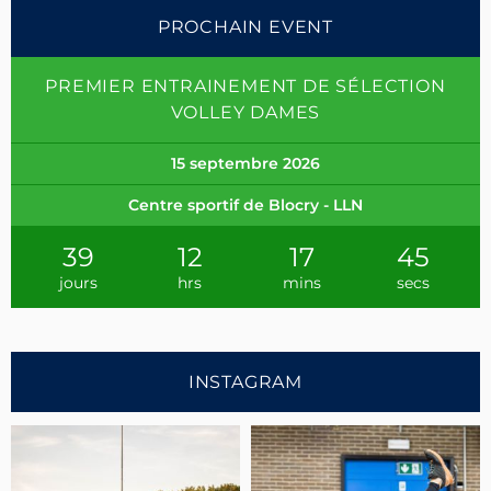
PROCHAIN EVENT
PREMIER ENTRAINEMENT DE SÉLECTION
VOLLEY DAMES
15 septembre 2026
Centre sportif de Blocry - LLN
39
12
17
44
jours
hrs
mins
secs
INSTAGRAM