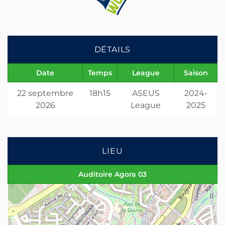
DÉTAILS
Date
Temps
League
Saison
22 septembre
18h15
ASEUS
2024-
2026
League
2025
LIEU
Auditoire Agora 03