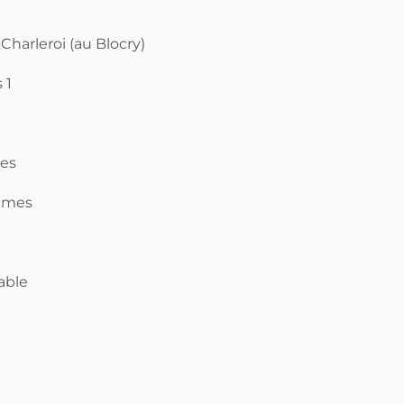
arleroi (au Blocry)
 1
mes
mmes
able