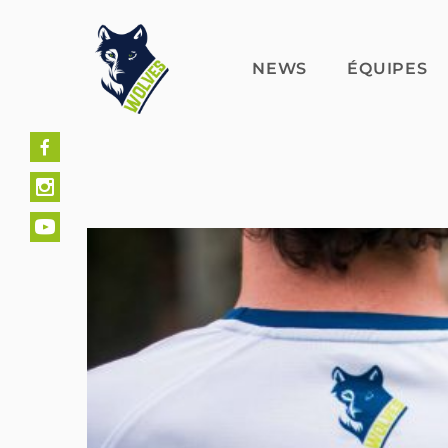
Skip
to
content
NEWS
ÉQUIPES