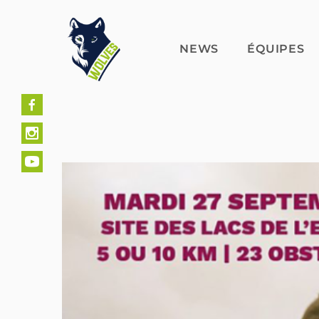
Skip
to
content
NEWS
ÉQUIPES