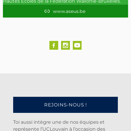
Hautes Ecoles de la Fédération Wallonie-Bruxelles.
m
www.aseus.be
REJOINS-NOUS !
Toi aussi intègre une de nos équipes et
représente l’UCLouvain à l’occasion des