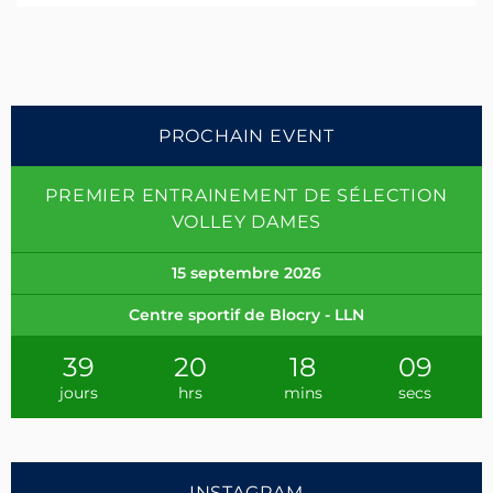
PROCHAIN EVENT
PREMIER ENTRAINEMENT DE SÉLECTION
VOLLEY DAMES
15 septembre 2026
Centre sportif de Blocry - LLN
39
20
18
08
jours
hrs
mins
secs
INSTAGRAM