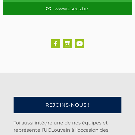
m
www.aseus.be
REJOINS-NOUS !
Toi aussi intègre une de nos équipes et
représente l’UCLouvain à l’occasion des