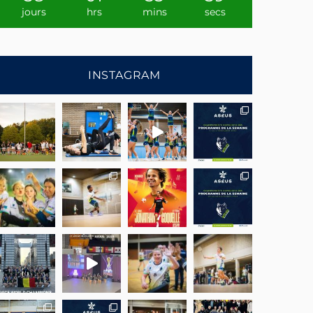
jours
hrs
mins
secs
INSTAGRAM