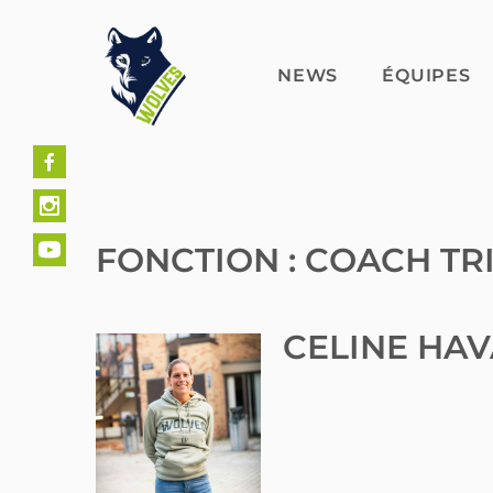
Skip
to
content
NEWS
ÉQUIPES
FONCTION :
COACH TR
CÉLINE HA