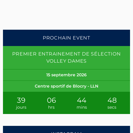
PROCHAIN EVENT
PREMIER ENTRAINEMENT DE SÉLECTION
VOLLEY DAMES
15 septembre 2026
Centre sportif de Blocry - LLN
39
06
44
47
jours
hrs
mins
secs