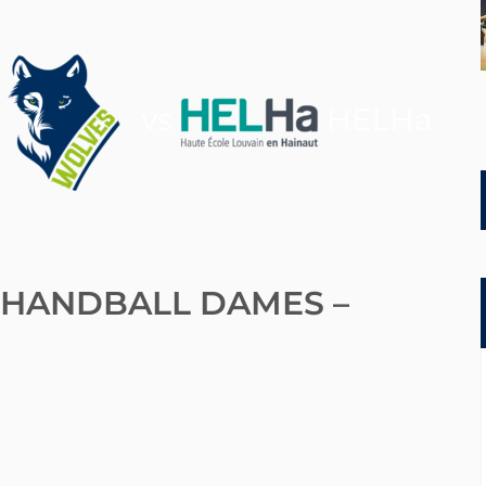
vs
HELHa
 HANDBALL DAMES –