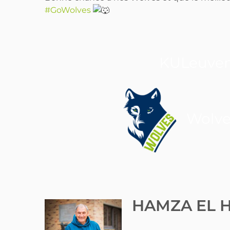
#GoWolves
KULeuve
Wolve
HAMZA EL H