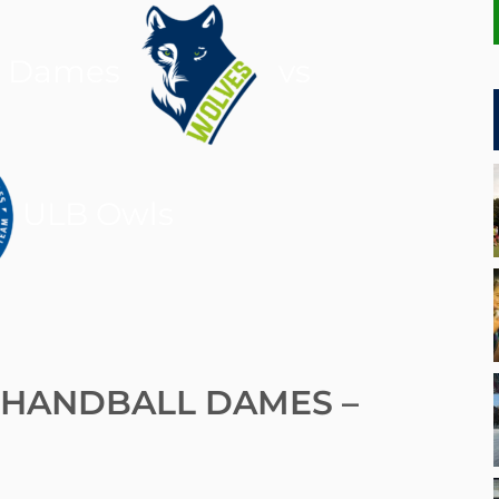
l Dames
vs
ULB Owls
 HANDBALL DAMES –