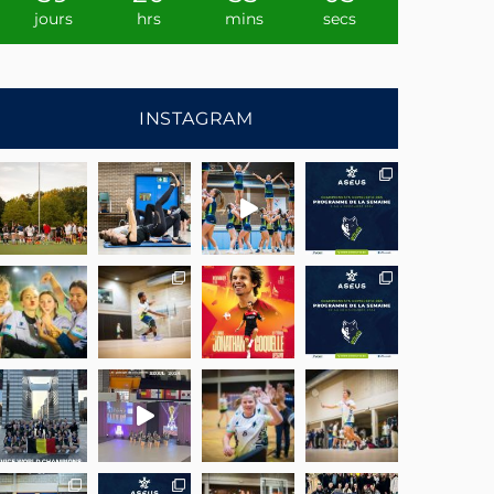
jours
hrs
mins
secs
INSTAGRAM