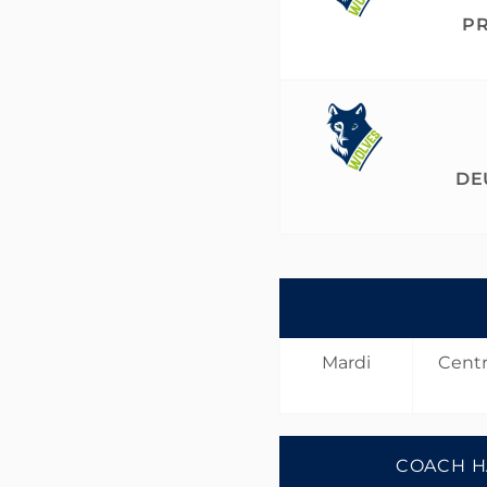
PR
DE
Mardi
Centr
COACH H