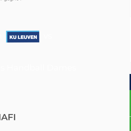
n
vs
s Handball Dames
AFI