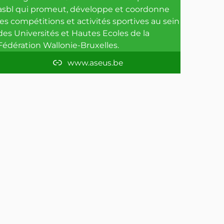
o
r
e
asbl qui promeut, développe et coordonne
les compétitions et activités sportives au sein
k
a
des Universités et Hautes Ecoles de la
m
Fédération Wallonie-Bruxelles.
www.aseus.be