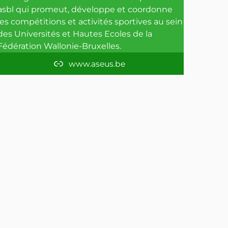
o
r
e
asbl qui promeut, développe et coordonne
les compétitions et activités sportives au sein
k
a
des Universités et Hautes Ecoles de la
m
Fédération Wallonie-Bruxelles.
www.aseus.be