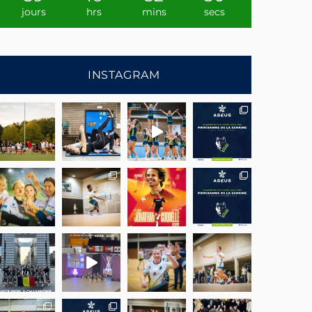
jours
hrs
mins
secs
INSTAGRAM