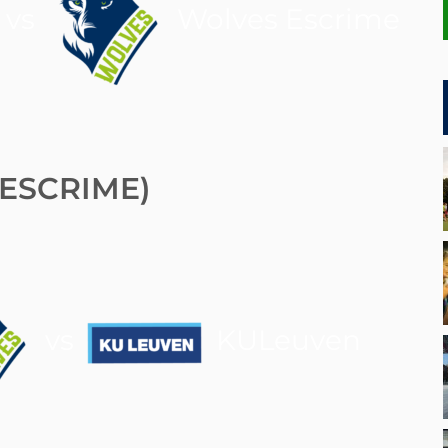
vs
Wolves Escrime
ESCRIME)
vs
KULeuven