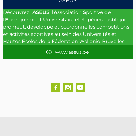
n
e
t
T
ASEUS
b
a
u
Découvrez l'
ASEUS
, l'
A
ssociation
S
portive de
o
g
b
l'
E
nseignement
U
niversitaire et Supérieur asbl qui
o
r
e
promeut, développe et coordonne les compétitions
et activités sportives au sein des Universités et
k
a
Hautes Ecoles de la Fédération Wallonie-Bruxelles.
m
www.aseus.be