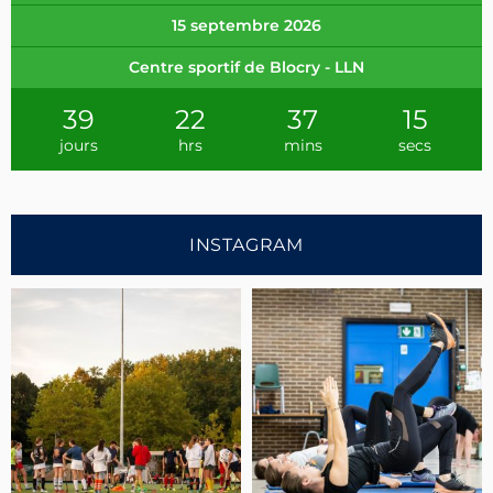
15 septembre 2026
Centre sportif de Blocry - LLN
39
22
37
14
jours
hrs
mins
secs
INSTAGRAM