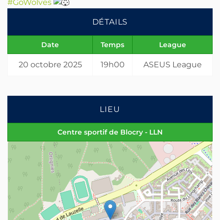
#GoWolves
DÉTAILS
Date
Temps
League
20 octobre 2025
19h00
ASEUS League
LIEU
Centre sportif de Blocry - LLN