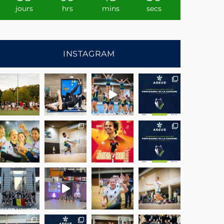
jours
hrs
mins
secs
INSTAGRAM