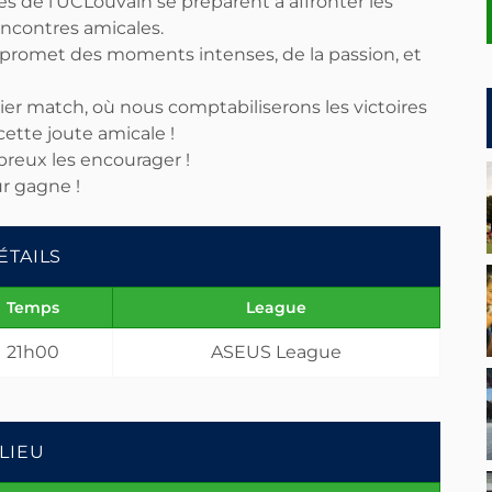
de l’UCLouvain se préparent à affronter les
encontres amicales.
 promet des moments intenses, de la passion, et
er match, où nous comptabiliserons les victoires
ette joute amicale !
reux les encourager !
r gagne !
ÉTAILS
Temps
League
21h00
ASEUS League
LIEU