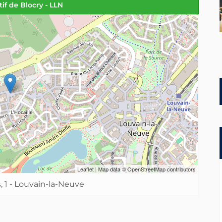
if de Blocry - LLN
Leaflet
| Map data ©
OpenStreetMap
contributors
, 1 - Louvain-la-Neuve