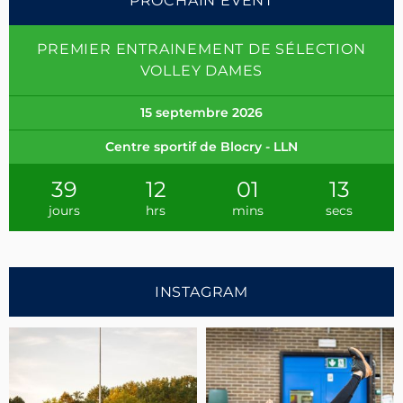
PROCHAIN EVENT
PREMIER ENTRAINEMENT DE SÉLECTION
VOLLEY DAMES
15 septembre 2026
Centre sportif de Blocry - LLN
39
12
01
12
jours
hrs
mins
secs
INSTAGRAM