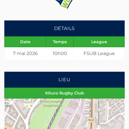
DÉTAILS
Date
Temps
League
7 mai 2026
10h00
FSUB League
LIEU
Kituro Rugby Club