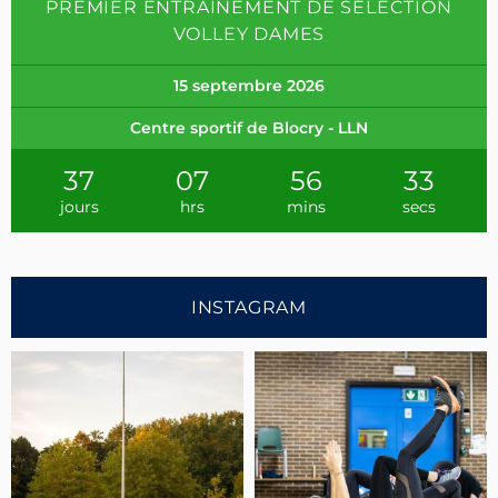
PREMIER ENTRAINEMENT DE SÉLECTION
VOLLEY DAMES
15 septembre 2026
Centre sportif de Blocry - LLN
37
07
56
33
jours
hrs
mins
secs
INSTAGRAM