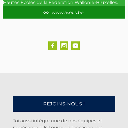
Hautes Ecoles de la Fédération Wallonie-Bruxelles.
m
www.aseus.be
REJOINS-NOUS !
Toi aussi intègre une de nos équipes et
représente l’UCLouvain à l’occasion des