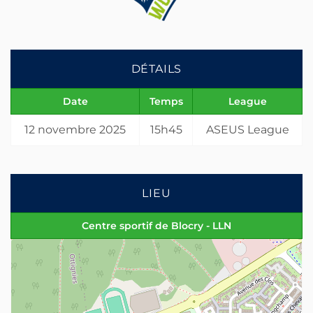
DÉTAILS
Date
Temps
League
12 novembre 2025
15h45
ASEUS League
LIEU
Centre sportif de Blocry - LLN