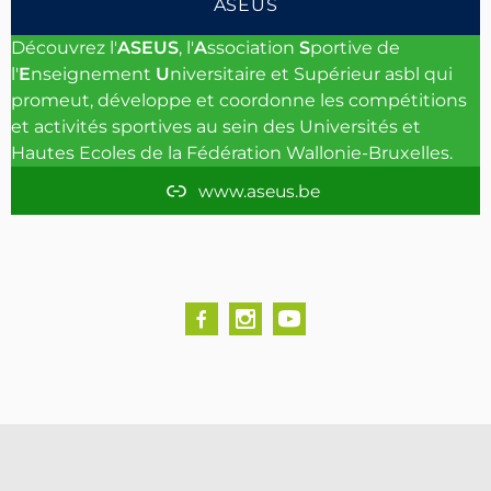
n
e
t
T
ASEUS
b
a
u
Découvrez l'
ASEUS
, l'
A
ssociation
S
portive de
o
g
b
l'
E
nseignement
U
niversitaire et Supérieur asbl qui
o
r
e
promeut, développe et coordonne les compétitions
et activités sportives au sein des Universités et
k
a
Hautes Ecoles de la Fédération Wallonie-Bruxelles.
m
www.aseus.be