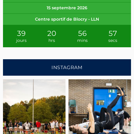
15 septembre 2026
Centre sportif de Blocry - LLN
39
20
56
56
jours
hrs
mins
secs
INSTAGRAM