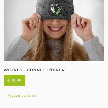
la
page
du
produit
WOLVES – BONNET D’HIVER
€
10,00
Ajouter au panier