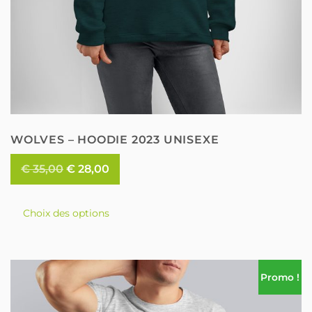
WOLVES – HOODIE 2023 UNISEXE
Le
Le
€
35,00
€
28,00
prix
prix
Ce
initial
actuel
Choix des options
produit
était :
est :
a
€ 35,00.
€ 28,00.
plusieurs
variations.
Promo !
Les
options