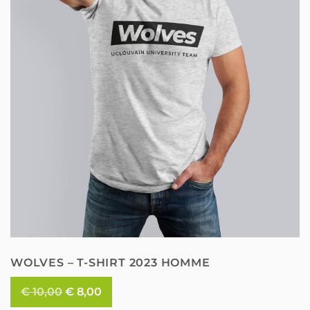
peuvent
être
choisies
sur
la
page
du
produit
WOLVES – T-SHIRT 2023 HOMME
Le
Le
€
10,00
€
8,00
prix
prix