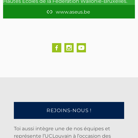
Hautes Ecoles de la Fédération Wallonie-Bruxelles.
m
www.aseus.be
REJOINS-NOUS !
Toi aussi intègre une de nos équipes et
représente l’UCLouvain à l’occasion des