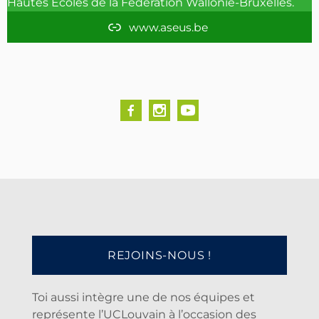
Hautes Ecoles de la Fédération Wallonie-Bruxelles.
m
www.aseus.be
REJOINS-NOUS !
Toi aussi intègre une de nos équipes et
représente l’UCLouvain à l’occasion des