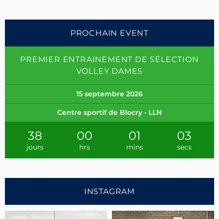
PROCHAIN EVENT
PREMIER ENTRAINEMENT DE SÉLECTION
VOLLEY DAMES
15 septembre 2026
Centre sportif de Blocry - LLN
38
00
01
02
jours
hrs
mins
secs
INSTAGRAM