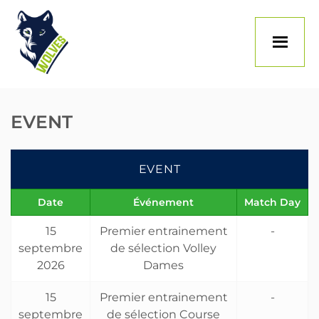
Skip
to
content
EVENT
EVENT
Date
Événement
Match Day
15
Premier entrainement
-
septembre
de sélection Volley
2026
Dames
15
Premier entrainement
-
septembre
de sélection Course