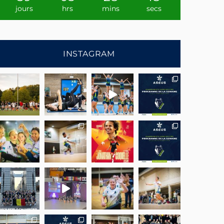
jours
hrs
mins
secs
INSTAGRAM