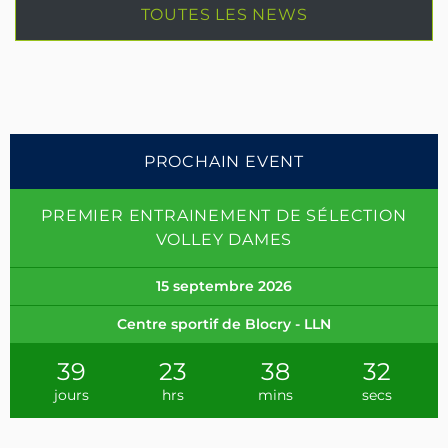
TOUTES LES NEWS
PROCHAIN EVENT
PREMIER ENTRAINEMENT DE SÉLECTION
VOLLEY DAMES
15 septembre 2026
Centre sportif de Blocry - LLN
39
23
38
31
jours
hrs
mins
secs